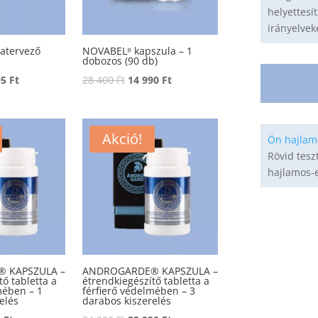
helyettesít
irányelvek
atervező
NOVABEL⁸ kapszula – 1
dobozos (90 db)
nal
Current
Original
Current
95
Ft
28 400
Ft
14 990
Ft
price
price
price
is:
was:
is:
38
28
14
Akció!
Ön hajlam
t.
795 Ft.
400 Ft.
990 Ft.
Rövid tesz
hajlamos-e
 KAPSZULA –
ANDROGARDE® KAPSZULA –
tő tabletta a
étrendkiegészítő tabletta a
mében – 1
férfierő védelmében – 3
elés
darabos kiszerelés