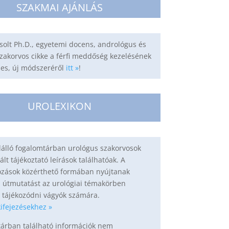
SZAKMAI AJÁNLÁS
solt Ph.D., egyetemi docens, andrológus és
zakorvos cikke a férfi meddőség kezelésének
jes, új módszeréről
itt »
!
UROLEXIKON
álló fogalomtárban urológus szakorvosok
rált tájékoztató leírások találhatóak. A
zások közérthető formában nyújtanak
, útmutatást az urológiai témakörben
 tájékozódni vágyók számára.
ifejezésekhez »
tárban található információk nem