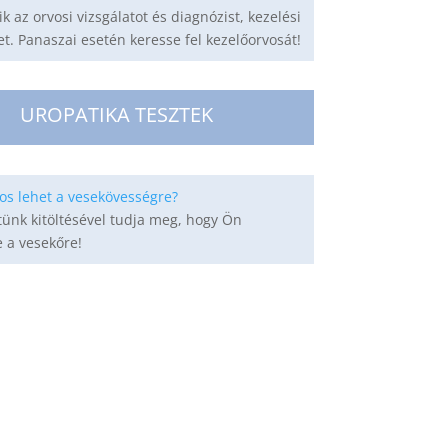
ik az orvosi vizsgálatot és diagnózist, kezelési
et. Panaszai esetén keresse fel kezelőorvosát!
UROPATIKA TESZTEK
os lehet a vesekövességre?
tünk kitöltésével tudja meg, hogy Ön
 a vesekőre!