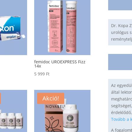
Dr. Kopa Z
urológus s
reménytel
femidoc UROEXPRESS Fizz
14x
5 999
Ft
Az egyedül
által lekto
Akció!
meghatáro
segítséget
érdeklődő,
Tovább a k
A fogalom