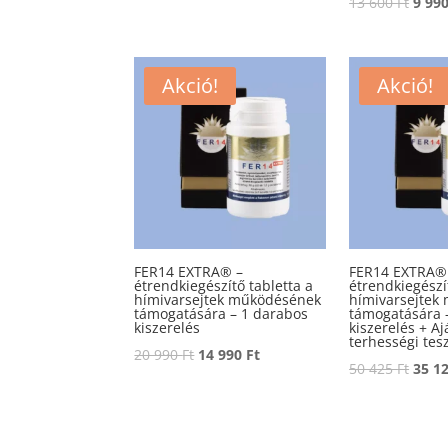
Origi
13 600
Ft
9 99
was:
is:
price
72
38
was:
420 Ft.
220 Ft.
13
Akció!
Akció!
600 F
FER14 EXTRA® –
FER14 EXTRA®
étrendkiegészítő tabletta a
étrendkiegészí
hímivarsejtek működésének
hímivarsejtek
támogatására – 1 darabos
támogatására 
kiszerelés
kiszerelés + A
terhességi tes
Original
Current
20 990
Ft
14 990
Ft
Origi
50 425
Ft
35 1
price
price
price
was:
is:
was:
20
14
50