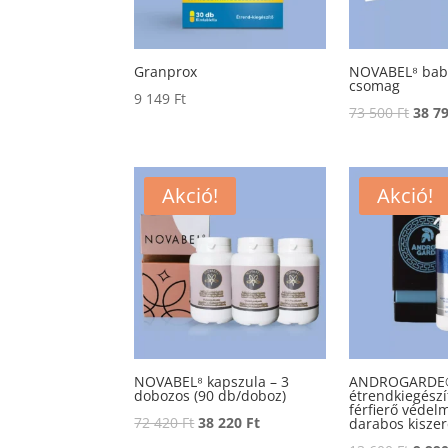
Granprox
NOVABEL⁸ bab
csomag
9 149
Ft
Origi
73 500
Ft
38 7
price
was:
73
Akció!
Akció!
500 F
NOVABEL⁸ kapszula – 3
ANDROGARDE®
dobozos (90 db/doboz)
étrendkiegészí
férfierő védel
Original
Current
72 420
Ft
38 220
Ft
darabos kiszer
price
price