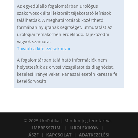
Az egyedülálló fogalomtárban urológus
szakorvosok által lektorált tájékoztató leírások
találhatóak. A meghatározások közérthető
formában nyújtanak segítséget, útmutatást az
urológiai témakörben érdeklődő, tájékozódni
vágyók számára.
Tovább a kifejezésekhez »
A fogalomtárban található információk nem
helyettesítik az orvosi vizsgálatot és diagnózist,
kezelési irányelveket. Panaszai esetén keresse fel
kezelőorvosát!
© 2025 UroPatika | Minden jog fenntartva.
IMPRESSZUM
|
UROLEXIKON
|
ÁSZF
|
KAPCSOLAT
|
ADATKEZELÉSI