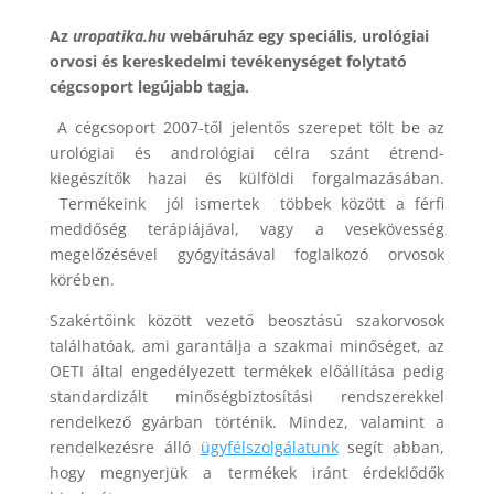
Az
uropatika.hu
webáruház egy speciális, urológiai
orvosi és kereskedelmi tevékenységet folytató
cégcsoport legújabb tagja.
A cégcsoport 2007-től jelentős szerepet tölt be az
urológiai és andrológiai célra szánt étrend-
kiegészítők hazai és külföldi forgalmazásában.
Termékeink jól ismertek többek között a férfi
meddőség terápiájával, vagy a vesekövesség
megelőzésével gyógyításával foglalkozó orvosok
körében.
Szakértőink között vezető beosztású szakorvosok
találhatóak, ami garantálja a szakmai minőséget, az
OETI által engedélyezett termékek előállítása pedig
standardizált minőségbiztosítási rendszerekkel
rendelkező gyárban történik. Mindez, valamint a
rendelkezésre álló
ügyfélszolgálatunk
segít abban,
hogy megnyerjük a termékek iránt érdeklődők