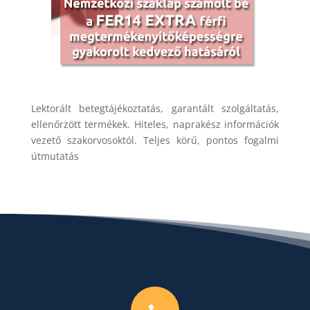
Lektorált betegtájékoztatás, garantált szolgáltatás,
ellenőrzött termékek. Hiteles, naprakész információk
vezető szakorvosoktól. Teljes körű, pontos fogalmi
útmutatás