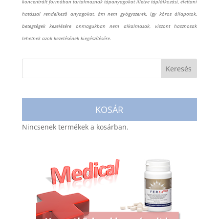
koncentrált formában tartalmaznak tápanyagokat illetve táplálkozási, élettani
hatással rendelkező anyagokat, ám nem gyógyszerek, így kóros állapotok,
betegségek kezelésére önmagukban nem alkalmasak, viszont hasznosak
lehetnek azok kezelésének
kiegészítésére.
KOSÁR
Nincsenek termékek a kosárban.