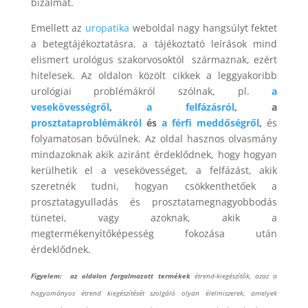
bizalmát.
Emellett az
uropatika
weboldal nagy hangsúlyt fektet
a betegtájékoztatásra, a tájékoztató leírások mind
elismert urológus szakorvosoktól származnak, ezért
hitelesek. Az oldalon közölt cikkek a leggyakoribb
urológiai problémákról szólnak, pl.
a
vesekövességről
,
a felfázásról
, a
prosztataproblémákról
és
a férfi meddőségről
,
és
folyamatosan bővülnek. Az oldal hasznos olvasmány
mindazoknak akik aziránt érdeklődnek, hogy hogyan
kerülhetik el a vesekövességet, a felfázást, akik
szeretnék tudni, hogyan csökkenthetőek a
prosztatagyulladás és prosztatamegnagyobbodás
tünetei, vagy azoknak, akik a
megtermékenyítőképesség fokozása után
érdeklődnek.
Figyelem: az oldalon forgalmazott termékek
étrend-kiegészítők, azaz a
hagyományos étrend kiegészítését szolgáló olyan élelmiszerek, amelyek