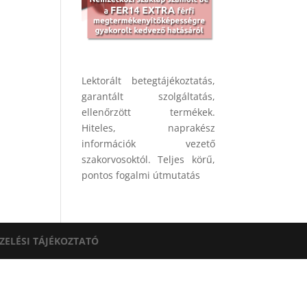
Lektorált betegtájékoztatás,
garantált szolgáltatás,
ellenőrzött termékek.
Hiteles, naprakész
információk vezető
szakorvosoktól. Teljes körű,
pontos fogalmi útmutatás
ZELÉSI TÁJÉKOZTATÓ