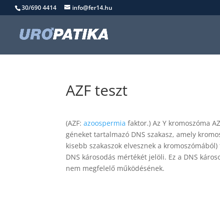
30/690 4414
info@fer14.hu
AZF teszt
(AZF:
azoospermia
faktor.) Az Y kromoszóma AZ
géneket tartalmazó DNS szakasz, amely kromos
kisebb szakaszok elvesznek a kromoszómából) 
DNS károsodás mértékét jelöli. Ez a DNS káros
nem megfelelő működésének.