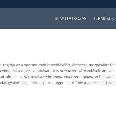
BEMUTATKOZÁS
TERMÉKEK
F régiója az a spermiumok képződéséért, éréséért, mozgásáért fel
zóma mikrodeléciós hibákat (DNS szerkezeti károsodások, amikor
tartalmaz. Az AZF teszt az Y kromoszóma ezen szakaszán bekövetk
odás gyakori oka lehet a spermatogenezis (hímivarsejtek keletkezés