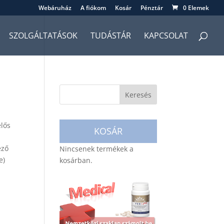
Webáruház
A fiókom
Kosár
Pénztár
0 Elemek
SZOLGÁLTATÁSOK
TUDÁSTÁR
KAPCSOLAT
elős
KOSÁR
ező
Nincsenek termékek a
e)
kosárban.