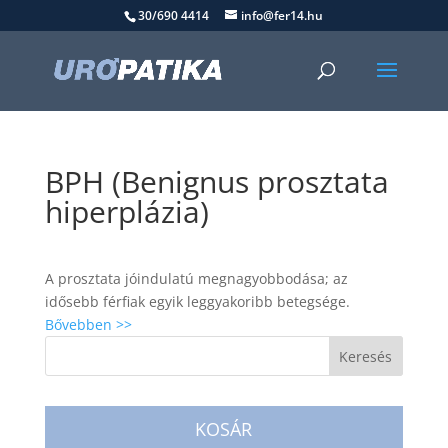
30/690 4414
info@fer14.hu
BPH (Benignus prosztata
hiperplázia)
A prosztata jóindulatú megnagyobbodása; az
idősebb férfiak egyik leggyakoribb betegsége.
Bővebben >>
KOSÁR