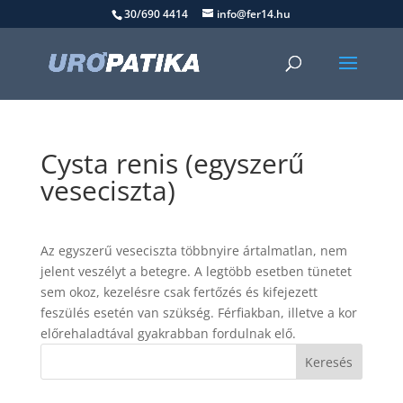
30/690 4414
info@fer14.hu
Cysta renis (egyszerű
veseciszta)
Az egyszerű veseciszta többnyire ártalmatlan, nem
jelent veszélyt a betegre. A legtöbb esetben tünetet
sem okoz, kezelésre csak fertőzés és kifejezett
feszülés esetén van szükség. Férfiakban, illetve a kor
előrehaladtával gyakrabban fordulnak elő.