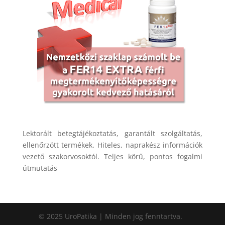
Lektorált betegtájékoztatás, garantált szolgáltatás,
ellenőrzött termékek. Hiteles, naprakész információk
vezető szakorvosoktól. Teljes körű, pontos fogalmi
útmutatás
© 2025 UroPatika | Minden jog fenntartva.