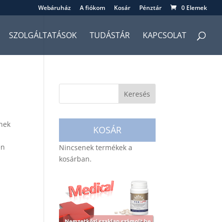
Webáruház
A fiókom
Kosár
Pénztár
0 Elemek
SZOLGÁLTATÁSOK
TUDÁSTÁR
KAPCSOLAT
ynek
KOSÁR
en
Nincsenek termékek a
kosárban.