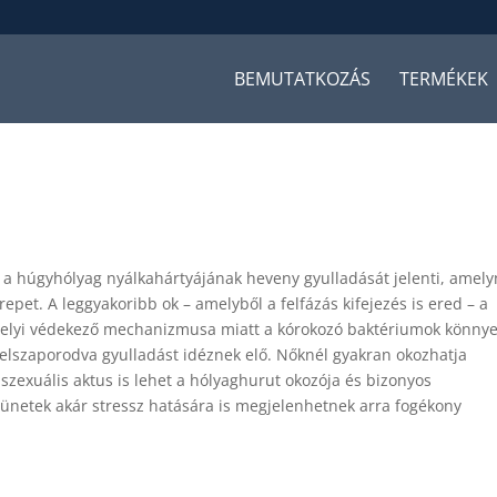
BEMUTATKOZÁS
TERMÉKEK
, a húgyhólyag nyálkahártyájának heveny gyulladását jelenti, amel
epet. A leggyakoribb ok – amelyből a felfázás kifejezés is ered – a
 helyi védekező mechanizmusa miatt a kórokozó baktériumok könny
 elszaporodva gyulladást idéznek elő. Nőknél gyakran okozhatja
 szexuális aktus is lehet a hólyaghurut okozója és bizonyos
 tünetek akár stressz hatására is megjelenhetnek arra fogékony