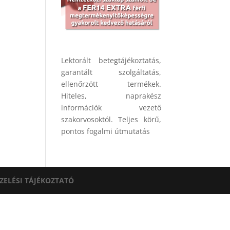
Lektorált betegtájékoztatás,
garantált szolgáltatás,
ellenőrzött termékek.
Hiteles, naprakész
információk vezető
szakorvosoktól. Teljes körű,
pontos fogalmi útmutatás
ZELÉSI TÁJÉKOZTATÓ