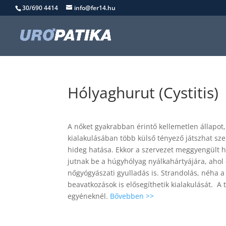
30/690 4414
info@fer14.hu
Hólyaghurut (Cystitis)
A nőket gyakrabban érintő kellemetlen állapot
kialakulásában több külső tényező játszhat szer
hideg hatása. Ekkor a szervezet meggyengült
jutnak be a húgyhólyag nyálkahártyájára, ahol
nőgyógyászati gyulladás is. Strandolás, néha a
beavatkozások is elősegíthetik kialakulását. A
egyéneknél.
Bővebben >>