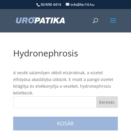
30/690 4414
info@fer14.hu
Hydronephrosis
A vesék valamilyen okból elzáródnak, a vizelet
elfolyása akadályba ütközik. E miatt a pangó vizelet
kitágítja és elvékonyítja a veséket, hydronephrosis
keletkezik.
KOSÁR