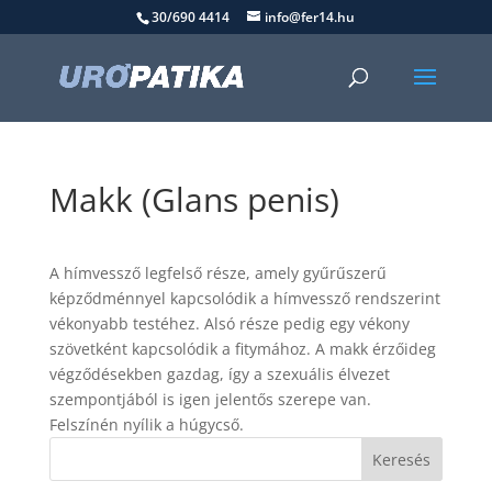
30/690 4414
info@fer14.hu
Makk (Glans penis)
A hímvessző legfelső része, amely gyűrűszerű
képződménnyel kapcsolódik a hímvessző rendszerint
vékonyabb testéhez. Alsó része pedig egy vékony
szövetként kapcsolódik a fitymához. A makk érzőideg
végződésekben gazdag, így a szexuális élvezet
szempontjából is igen jelentős szerepe van.
Felszínén nyílik a húgycső.