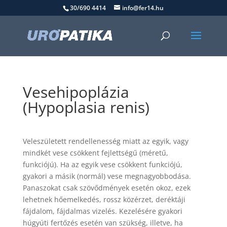
30/690 4414
info@fer14.hu
Vesehipoplázia
(Hypoplasia renis)
Veleszületett rendellenesség miatt az egyik, vagy
mindkét vese csökkent fejlettségű (méretű,
funkciójú). Ha az egyik vese csökkent funkciójú,
gyakori a másik (normál) vese megnagyobbodása.
Panaszokat csak szövődmények esetén okoz, ezek
lehetnek hőemelkedés, rossz közérzet, deréktáji
fájdalom, fájdalmas vizelés. Kezelésére gyakori
húgyúti fertőzés esetén van szükség, illetve, ha