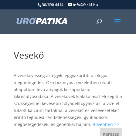
30/690 4414
info@fer14.hu
Vesekő
A vesekövesség az egyik leggyakoribb urológiai
megbetegedés. Oka bizonyos a vizeletben oldott
állapotban lévő anyagok kicsapódása,
kikristályosodása. A vesekövek kialakulását elősegíti a
szükségesnél kevesebb folyadékfogyasztás, a vizelet
túlzott kalcium-tartalma, a veséket és vesevezetéket
érintő fejlődési rendellenességek, gyulladásos
megbetegedések, és genetikai hajlam.
Bővebben >>