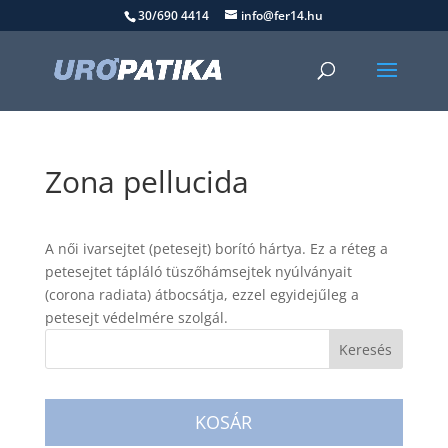
30/690 4414
info@fer14.hu
Zona pellucida
A női ivarsejtet (petesejt) borító hártya. Ez a réteg a
petesejtet tápláló tüszőhámsejtek nyúlványait
(corona radiata) átbocsátja, ezzel egyidejűleg a
petesejt védelmére szolgál.
KOSÁR