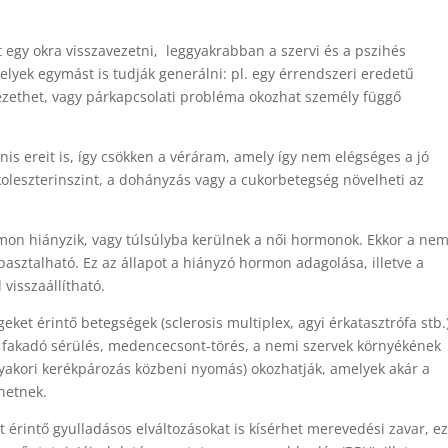
 egy okra visszavezetni, leggyakrabban a szervi és a pszihés
elyek egymást is tudják generálni: pl. egy érrendszeri eredetű
zethet, vagy párkapcsolati probléma okozhat személy függő
nis ereit is, így csökken a véráram, amely így nem elégséges a jó
eszterinszint, a dohányzás vagy a cukorbetegség növelheti az
mon hiányzik, vagy túlsúlyba kerülnek a női hormonok. Ekkor a nem
pasztalható. Ez az állapot a hiányzó hormon adagolása, illetve a
visszaállítható.
egeket érintő betegségek (sclerosis multiplex, agyi érkatasztrófa stb.
l fakadó sérülés, medencecsont-törés, a nemi szervek környékének
gyakori kerékpározás közbeni nyomás) okozhatják, amelyek akár a
hetnek.
t érintő gyulladásos elváltozásokat is kísérhet merevedési zavar, ez