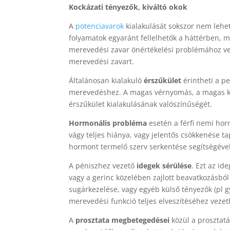
Kockázati tényezők, kiváltó okok
A
potenciavarok
kialakulását sokszor nem lehet
folyamatok egyaránt fellelhetők a háttérben, m
merevedési zavar önértékelési problémához ve
merevedési zavart.
Általánosan kialakuló
érszűkület
érintheti a pe
merevedéshez. A magas vérnyomás, a magas kol
érszűkület kialakulásának valószínűségét.
Hormonális probléma
esetén a férfi nemi hor
vágy teljes hiánya, vagy jelentős csökkenése ta
hormont termelő szerv serkentése segítségével 
A péniszhez vezető
idegek sérülése
. Ezt az id
vagy a gerinc közelében zajlott beavatkozásbó
sugárkezelése, vagy egyéb külső tényezők (pl 
merevedési funkció teljes elveszítéséhez vezet
A
prosztata megbetegedései
közül a prosztatá