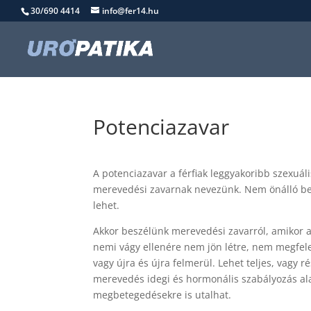
30/690 4414
info@fer14.hu
Potenciazavar
A potenciazavar a férfiak leggyakoribb szexuál
merevedési zavarnak nevezünk. Nem önálló bete
lehet.
Akkor beszélünk merevedési zavarról, amikor 
nemi vágy ellenére nem jön létre, nem megfelel
vagy újra és újra felmerül. Lehet teljes, vagy 
merevedés idegi és hormonális szabályozás ala
megbetegedésekre is utalhat.