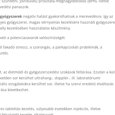
 szűntetni. Jóindulatú prosztata-megnagyobbodás (BPH), illetve
evedési panaszok.
 gyógyszerek
negatív hatást gyakorolhatnak a merevedésre, így az
gyes gyógyszerei, magas vérnyomás kezelésére használt gyógyszere
ekély kezelésében használatos készítmény.
eli a potenciazavarok valószínűségét.
l fakadó stressz, a szorongás, a párkapcsolati problémák, a
sztés.
t, az életmódi és gyógyszerszedési szokások feltárása. Ezután a kül
követően sor kerülhet ultrahang-, doppler-, ill. laboratóriumi
iális vizsgálatokra kerülhet sor, illetve ha szervi eredetű elváltozás
rása következhet.
es tablettás kezelés, súlyosabb esetekben injekciós, illetve
felszívódó kezelés alkalmazott.