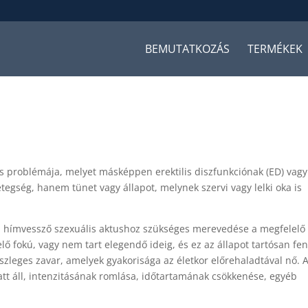
BEMUTATKOZÁS
TERMÉKEK
is problémája, melyet másképpen erektilis diszfunkciónak (ED) vagy
gség, hanem tünet vagy állapot, melynek szervi vagy lelki oka is
a hímvessző szexuális aktushoz szükséges merevedése a megfelelő
ő fokú, vagy nem tart elegendő ideig, és ez az állapot tartósan fen
részleges zavar, amelyek gyakorisága az életkor előrehaladtával nő. 
tt áll, intenzitásának romlása, időtartamának csökkenése, egyéb