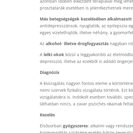
azonban időben elkezdett terápiával meg lehet
prosztatarák esetében is jelentkezhetnek mer
Más betegségségek kezelésében alkalmazott
antidepresszánsok, nyugtatók, az epilepszia e
egyes vizelethajtók, illetve néhány, a gyomorf
Az
alkohol- illetve drogfogyasztás
nagyban növ
A
lelki okok
közül a leggyakoribb az életmódbó
depresszió, illetve az ezekből is adódó öngerje
Diagnózis
A kivizsgálás nagyon fontos eleme a kórtörténe
nemi szervek fizikális vizsgálata történik. Ezt 
vizsgálatokra is. Indokolt esetben további, spec
láthatóan nincs, a zavar pszichés okainak feltá
Kezelés
Elsősorban
gyógyszeres
: alkalmi vagy rendszer
hormonpótlás szüksége esetén bőrön keresztül 