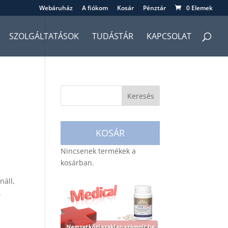
Webáruház
A fiókom
Kosár
Pénztár
0 Elemek
SZOLGÁLTATÁSOK
TUDÁSTÁR
KAPCSOLAT
KOSÁR
Nincsenek termékek a
kosárban.
náll,
A