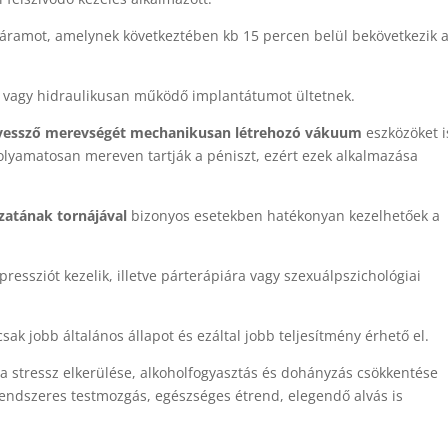
áramot, amelynek következtében kb 15 percen belül bekövetkezik 
 vagy hidraulikusan működő implantátumot ültetnek.
essző merevségét mechanikusan létrehozó vákuum
eszközöket i
olyamatosan mereven tartják a péniszt, ezért ezek alkalmazása
atának tornájával
bizonyos esetekben hatékonyan kezelhetőek a
pressziót kezelik, illetve párterápiára vagy szexuálpszichológiai
ak jobb általános állapot és ezáltal jobb teljesítmény érhető el.
 a stressz elkerülése, alkoholfogyasztás és dohányzás csökkentése
a rendszeres testmozgás, egészséges étrend, elegendő alvás is