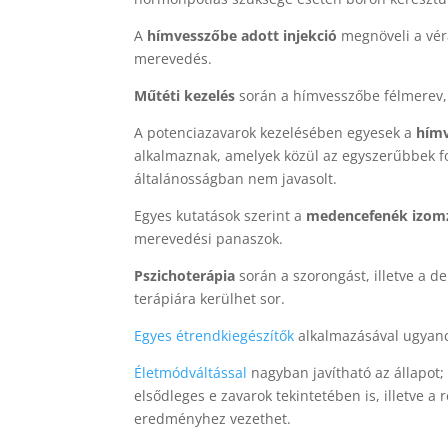
A
hímvesszőbe adott injekció
megnöveli a vér
merevedés.
Műtéti kezelés
során a hímvesszőbe félmerev,
A potenciazavarok kezelésében egyesek a
hímv
alkalmaznak, amelyek közül az egyszerűbbek f
általánosságban nem javasolt.
Egyes kutatások szerint a
medencefenék izomz
merevedési panaszok.
Pszichoterápia
során a szorongást, illetve a de
terápiára kerülhet sor.
Egyes étrendkiegészítők
alkalmazásával ugyancs
Életmódváltással
nagyban javítható az állapot;
elsődleges e zavarok tekintetében is, illetve 
eredményhez vezethet.