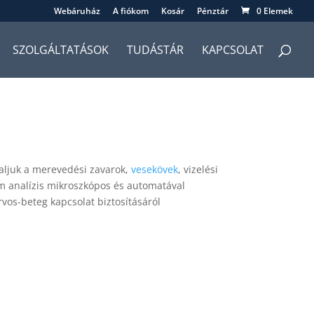
Webáruház
A fiókom
Kosár
Pénztár
0 Elemek
SZOLGÁLTATÁSOK
TUDÁSTÁR
KAPCSOLAT
laljuk a merevedési zavarok,
vesekövek
, vizelési
m analízis mikroszkópos és automatával
rvos-beteg kapcsolat biztosításáról