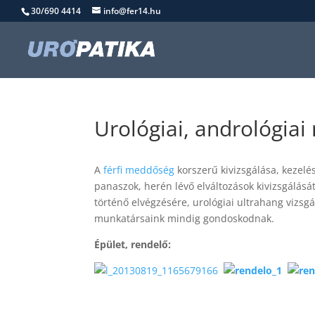
30/690 4414
info@fer14.hu
Urológiai, andrológia
A
férfi meddőség
korszerű kivizsgálása, kezelé
panaszok, herén lévő elváltozások kivizsgálá
történő elvégzésére, urológiai ultrahang vizsgá
munkatársaink mindig gondoskodnak.
Épület, rendelő: