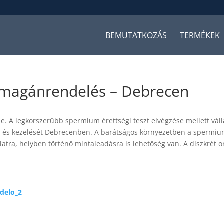
BEMUTATKOZÁS
TERMÉKEK
i magánrendelés – Debrecen
se. A legkorszerűbb spermium érettségi teszt elvégzése mellett vál
sát és kezelését Debrecenben. A barátságos környezetben a spermiu
latra, helyben történő mintaleadásra is lehetőség van. A diszkrét o